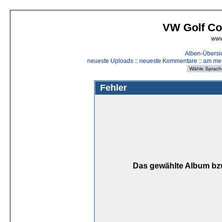
VW Golf Cou
www
Alben-Übersi
neueste Uploads
::
neueste Kommentare
::
am me
Fehler
Das gewählte Album bzw.