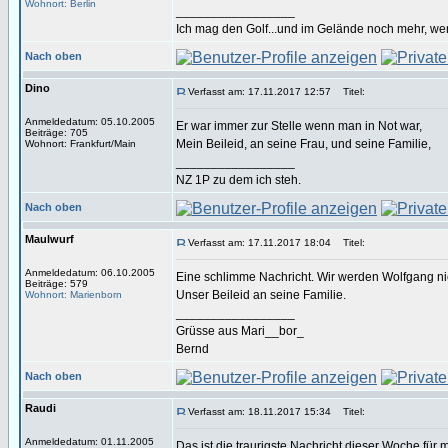
Wohnort: Berlin
_________________
Ich mag den Golf...und im Gelände noch mehr, we
Nach oben
Dino
Verfasst am: 17.11.2017 12:57
Titel:
Anmeldedatum: 05.10.2005
Er war immer zur Stelle wenn man in Not war,
Beiträge: 705
Mein Beileid, an seine Frau, und seine Familie,
Wohnort: Frankfurt/Main
_________________
NZ 1P zu dem ich steh.
Nach oben
Maulwurf
Verfasst am: 17.11.2017 18:04
Titel:
Anmeldedatum: 06.10.2005
Eine schlimme Nachricht. Wir werden Wolfgang ni
Beiträge: 579
Unser Beileid an seine Familie.
Wohnort: Marienborn
_________________
Grüsse aus Mari__bor_
Bernd
Nach oben
Raudi
Verfasst am: 18.11.2017 15:34
Titel:
Anmeldedatum: 01.11.2005
Das ist die traurigste Nachricht dieser Woche für 