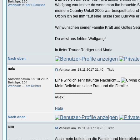
Beiträge: 190
Wolfgang war immer da wenn man Ihn brauchte.Se
Wohnort: In der Südheide
meinem Country Unfall 2005 war beispielhaft und 
Oft bin ich bei Ihm "auf eine Tasse Red Bull"wie 
Wir wünschen seiner Familie Kraft und Gottes Se
Du wirst uns fehlen Wolfgang!
In tiefer Trauer:Rüdiger und Maria
Nach oben
nala
Verfasst am: 18.11.2017 21:49
Titel:
Anmeldedatum: 09.10.2005
Eine wirklich sehr traurige Nachricht ...
Beiträge: 104
Mein Beileid an seine Frau und die Familie.
Wohnort: ... am Deister
_________________
/Alex
Nala
Nach oben
Dilli
Verfasst am: 19.11.2017 10:23
Titel:
Auch mein beileid an die Familie und hinterbliebe