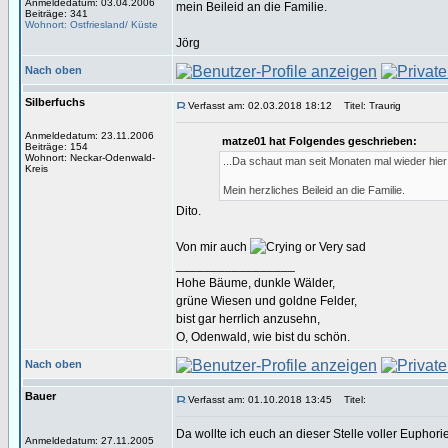
Anmeldedatum: 03.04.2006
mein Beileid an die Familie.
Beiträge: 341
Wohnort: Ostfriesland/ Küste
Jörg
Nach oben
Silberfuchs
Verfasst am: 02.03.2018 18:12
Titel: Traurig
Anmeldedatum: 23.11.2006
matze01 hat Folgendes geschrieben:
Beiträge: 154
Wohnort: Neckar-Odenwald-
...Da schaut man seit Monaten mal wieder hie
Kreis
Mein herzliches Beileid an die Familie.
Dito.
Von mir auch
_________________
Hohe Bäume, dunkle Wälder,
grüne Wiesen und goldne Felder,
bist gar herrlich anzusehn,
O, Odenwald, wie bist du schön.
Nach oben
Bauer
Verfasst am: 01.10.2018 13:45
Titel:
Da wollte ich euch an dieser Stelle voller Euphori
Anmeldedatum: 27.11.2005