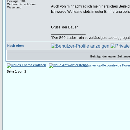
Beiträge: 184
Wohnort: im schönen
Auch von mir nachträglich mein herzliches Beileid
Weserland
Ich werde Wolfgang stets in guter Erinnerung beha
Gruss, der Bauer
_________________
"Der G60-Lader - ein zuverlässiges Ladeaggregat
Nach oben
Beiträge der letzten Zeit anz
www.vw-golf-country.de Fore
Seite
1
von
1