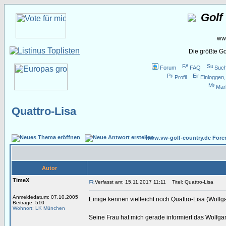
Golf
www
Die größte G
Forum
FAQ
Suc
Profil
Einloggen,
Mar
Quattro-Lisa
www.vw-golf-country.de Fore
Autor
TimeX
Verfasst am: 15.11.2017 11:11
Titel: Quattro-Lisa
Anmeldedatum: 07.10.2005
Einige kennen vielleicht noch Quattro-Lisa (Wolfg
Beiträge: 510
Wohnort: LK München
Seine Frau hat mich gerade informiert das Wolfgan