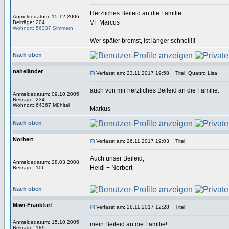
Herzliches Beileid an die Familie.
Anmeldedatum: 15.12.2006
VF Marcus
Beiträge: 204
Wohnort: 56337 Simmern
_________________
Wer später bremst, ist länger schnell!!!
Nach oben
naheländer
Verfasst am: 23.11.2017 19:58
Titel: Quattro Lisa
auch von mir herzliches Beileid an die Familie.
Anmeldedatum: 09.10.2005
Beiträge: 234
Wohnort: 64367 Mühltal
Markus
Nach oben
Norbert
Verfasst am: 26.11.2017 19:03
Titel:
Auch unser Beileid,
Anmeldedatum: 28.03.2008
Heidi + Norbert
Beiträge: 106
Nach oben
Miwi-Frankfurt
Verfasst am: 28.11.2017 12:28
Titel:
Anmeldedatum: 15.10.2005
mein Beileid an die Familie!
Beiträge: 189