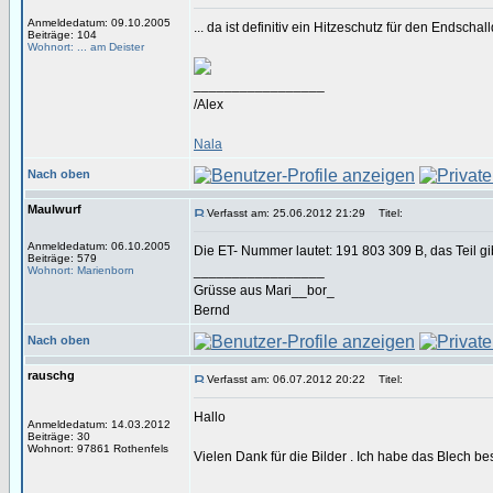
Anmeldedatum: 09.10.2005
... da ist definitiv ein Hitzeschutz für den Endsc
Beiträge: 104
Wohnort: ... am Deister
_________________
/Alex
Nala
Nach oben
Maulwurf
Verfasst am: 25.06.2012 21:29
Titel:
Anmeldedatum: 06.10.2005
Die ET- Nummer lautet: 191 803 309 B, das Teil gib
Beiträge: 579
_________________
Wohnort: Marienborn
Grüsse aus Mari__bor_
Bernd
Nach oben
rauschg
Verfasst am: 06.07.2012 20:22
Titel:
Hallo
Anmeldedatum: 14.03.2012
Beiträge: 30
Wohnort: 97861 Rothenfels
Vielen Dank für die Bilder . Ich habe das Blech be