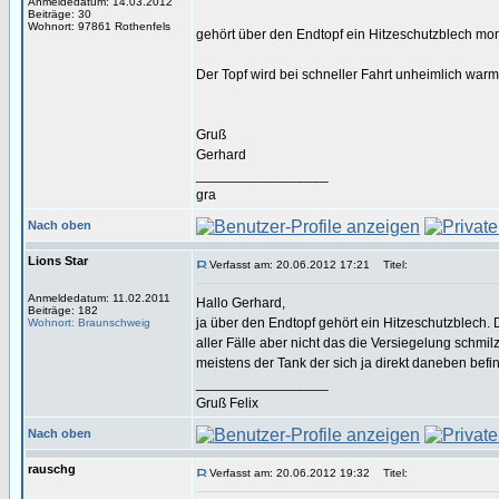
Anmeldedatum: 14.03.2012
Beiträge: 30
Wohnort: 97861 Rothenfels
gehört über den Endtopf ein Hitzeschutzblech mon
Der Topf wird bei schneller Fahrt unheimlich warm
Gruß
Gerhard
_________________
gra
Nach oben
Lions Star
Verfasst am: 20.06.2012 17:21
Titel:
Anmeldedatum: 11.02.2011
Hallo Gerhard,
Beiträge: 182
ja über den Endtopf gehört ein Hitzeschutzblech. 
Wohnort: Braunschweig
aller Fälle aber nicht das die Versiegelung schmilz
meistens der Tank der sich ja direkt daneben befin
_________________
Gruß Felix
Nach oben
rauschg
Verfasst am: 20.06.2012 19:32
Titel: