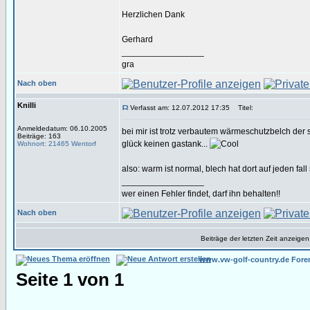
Herzlichen Dank
Gerhard
_________________
gra
Nach oben
Knilli
Verfasst am: 12.07.2012 17:35
Titel:
Anmeldedatum: 06.10.2005
bei mir ist trotz verbautem wärmeschutzbelch der 
Beiträge: 163
glück keinen gastank...
Wohnort: 21465 Wentorf
also: warm ist normal, blech hat dort auf jeden fall 
_________________
wer einen Fehler findet, darf ihn behalten!!
Nach oben
Beiträge der letzten Zeit anzeigen
www.vw-golf-country.de Fore
Seite
1
von
1