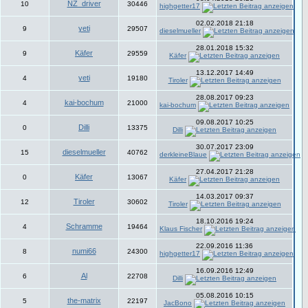
NZ_driver
10
30446
highgetter17
02.02.2018 21:18
yeti
9
29507
dieselmueller
28.01.2018 15:32
Käfer
9
29559
Käfer
13.12.2017 14:49
yeti
4
19180
Tiroler
28.08.2017 09:23
kai-bochum
4
21000
kai-bochum
09.08.2017 10:25
Dilli
0
13375
Dilli
30.07.2017 23:09
dieselmueller
15
40762
derkleineBlaue
27.04.2017 21:28
Käfer
0
13067
Käfer
14.03.2017 09:37
Tiroler
12
30602
Tiroler
18.10.2016 19:24
Schramme
4
19464
Klaus Fischer
22.09.2016 11:36
numi66
8
24300
highgetter17
16.09.2016 12:49
Al
6
22708
Dilli
05.08.2016 10:15
the-matrix
5
22197
JacBono