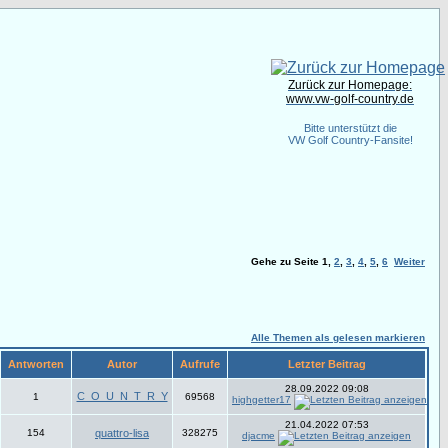
Zurück zur Homepage:
www.vw-golf-country.de
Bitte unterstützt die
VW Golf Country-Fansite!
Gehe zu Seite
1
,
2
,
3
,
4
,
5
,
6
Weiter
Alle Themen als gelesen markieren
Antworten
Autor
Aufrufe
Letzter Beitrag
28.09.2022 09:08
C_O_U_N_T_R_Y
1
69568
highgetter17
21.04.2022 07:53
154
quattro-lisa
328275
djacme