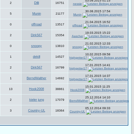
03.09.2015 01:15
Dilli
2
16751
nessie
30.08.2015 17:54
Munin
5
21177
Munin
21.04.2015 16:52
offroad
0
13517
offroad
19.03.2015 15:22
Dirk567
2
15354
Aascher
21.02.2015 12:33
snoopy
0
13810
snoopy
10.02.2015 09:58
dekill
1
14527
highgetter17
17.01.2015 14:41
Dirk567
2
16799
highgetter17
17.01.2015 14:37
BerndWalther
1
14692
highgetter17
15.01.2015 11:25
Hook2008
13
38861
Hook2008
25.12.2014 14:10
kieler jung
2
17079
BerndWalther
05.12.2014 09:33
Country-UL
3
18364
Country-UL