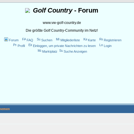
Golf Country
- Forum
www.vw-golf-country.de
Die größte Golf Country-Community im Netz!
Forum
FAQ
Suchen
Mitgliederliste
Karte
Registrieren
Profil
Einloggen, um private Nachrichten zu lesen
Login
Marktplatz
Suche Anzeigen
hemen