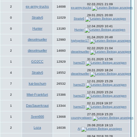
02.03.2021 21:09
ex-army-trucks
2
14698
ex-army-trucks
29.01.2021 20:00
Strativ6
0
11029
Strativ6
12.04.2020 10:41
Hunter
0
13180
Hunter
01.04.2020 20:48
dieselmueller
1
12980
highgetter17
02.02.2020 21:04
dieselmueller
2
14660
dieselmueller
31.01.2020 12:56
GO2CC
1
12929
hamo25
29.01.2020 18:24
Strativ6
4
18552
dieselmueller
12.01.2020 15:29
kai-bochum
7
26532
hamo25
12.01.2020 15:24
Miwi-Frankfurt
2
15386
hamo25
02.11.2019 19:37
DasSauerkraut
1
13344
hamo25
27.05.2019 15:20
Sven666
1
13668
country-wissen
26.08.2018 19:13
Loza
2
16036
Al
08.04.2018 20:28