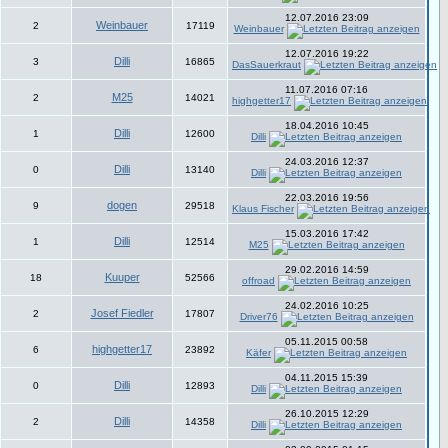
12.07.2016 23:09
Weinbauer
2
17119
Weinbauer
12.07.2016 19:22
Dilli
3
16865
DasSauerkraut
11.07.2016 07:16
M25
2
14021
highgetter17
18.04.2016 10:45
Dilli
1
12600
Dilli
24.03.2016 12:37
Dilli
0
13140
Dilli
22.03.2016 19:56
dogen
9
29518
Klaus Fischer
15.03.2016 17:42
Dilli
1
12514
M25
29.02.2016 14:59
Kuuper
18
52566
offroad
24.02.2016 10:25
Josef Fiedler
2
17807
Driver76
05.11.2015 00:58
highgetter17
6
23892
Käfer
04.11.2015 15:39
Dilli
0
12893
Dilli
26.10.2015 12:29
Dilli
2
14358
Dilli