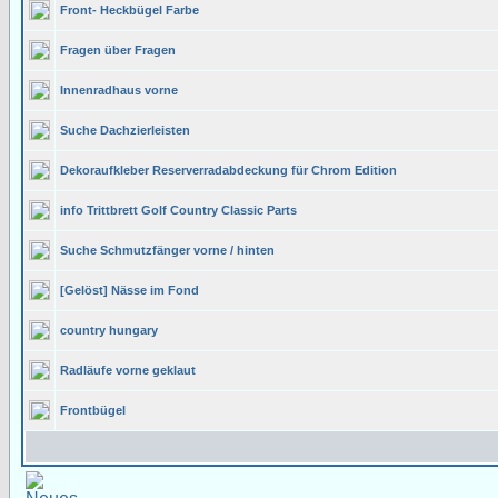
Front- Heckbügel Farbe
Fragen über Fragen
Innenradhaus vorne
Suche Dachzierleisten
Dekoraufkleber Reserverradabdeckung für Chrom Edition
info Trittbrett Golf Country Classic Parts
Suche Schmutzfänger vorne / hinten
[Gelöst] Nässe im Fond
country hungary
Radläufe vorne geklaut
Frontbügel