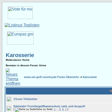
Karosserie
Moderatoren
: Keine
Benutzer in diesem Forum: Keine
www.vw-golf-country.de Foren-Übersicht
->
Karosserie
T
Chrom Trittbretter
Edelstahl: Frontbügel/Rammschutz seitl. und Auspuff
[
Gehe zu Seite:
1
...
5
,
6
,
7
]