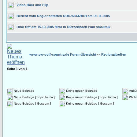
Video Balu und Flip
Bericht vom Regionaltreffen RÜD/WI/MZ/KH am 06.11.2005
Dino traf am 15.10.2005 Miwi in Dietzenbach zum smalltalk
www.vw-golf-country.de Foren-Übersicht
->
Regionaltreffen
Seite
1
von
1
Neue Beiträge
Keine neuen Beiträge
Ankü
Neue Beiträge [ Top-Thema ]
Keine neuen Beiträge [ Top-Thema ]
Wicht
Neue Beiträge [ Gesperrt ]
Keine neuen Beiträge [ Gesperrt ]