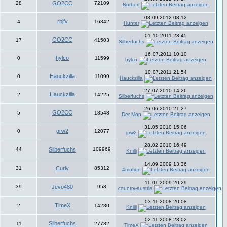
28
GO2CC
72109
Norbert
08.09.2012 08:12
rbjfv
4
16842
Hunter
01.10.2011 23:45
GO2CC
17
41503
Silberfuchs
16.07.2011 10:10
hylco
0
11599
hylco
10.07.2011 21:54
Hauckzilla
0
11099
Hauckzilla
27.07.2010 14:26
Hauckzilla
2
14225
Silberfuchs
26.06.2010 21:27
GO2CC
5
18548
Der Mop
31.05.2010 15:06
grw2
0
12077
grw2
28.02.2010 16:49
44
Silberfuchs
109969
Knilli
14.09.2009 13:36
31
Curly
85312
4motion
11.01.2009 20:29
39
Jevo480
958
country-austria
03.11.2008 20:08
TimeX
2
14230
Knilli
02.11.2008 23:02
Silberfuchs
11
27782
TimeX