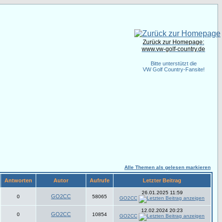
Zurück zur Homepage:
www.vw-golf-country.de
Bitte unterstützt die
VW Golf Country-Fansite!
Alle Themen als gelesen markieren
Antworten
Autor
Aufrufe
Letzter Beitrag
26.01.2025 11:59
GO2CC
0
58065
GO2CC
12.02.2024 20:23
GO2CC
0
10854
GO2CC