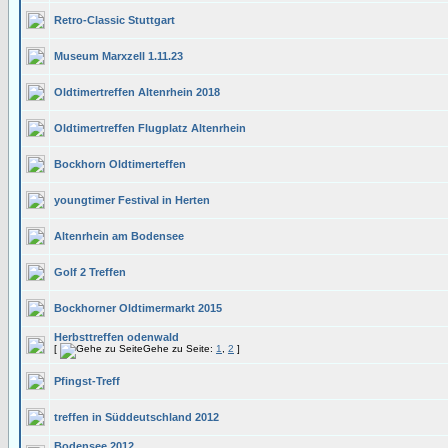
Retro-Classic Stuttgart
Museum Marxzell 1.11.23
Oldtimertreffen Altenrhein 2018
Oldtimertreffen Flugplatz Altenrhein
Bockhorn Oldtimerteffen
youngtimer Festival in Herten
Altenrhein am Bodensee
Golf 2 Treffen
Bockhorner Oldtimermarkt 2015
Herbsttreffen odenwald
[
Gehe zu Seite:
1
,
2
]
Pfingst-Treff
treffen in Süddeutschland 2012
Bodensee 2012