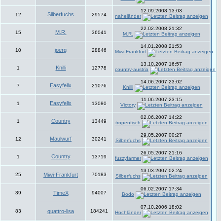
12.09.2008 13:03
Silberfuchs
12
29574
naheländer
22.02.2008 21:32
M.R.
15
36041
M.R.
14.01.2008 21:53
joerg
10
28846
Miwi-Frankfurt
13.10.2007 16:57
Knilli
1
12778
country-austria
14.06.2007 23:02
Easyfelix
7
21076
Knilli
11.06.2007 23:15
Easyfelix
1
13080
Victory
02.06.2007 14:22
Country
1
13449
tropenfisch
29.05.2007 00:27
Maulwurf
12
30241
Silberfuchs
26.05.2007 21:16
Country
1
13719
fuzzyfarmer
13.03.2007 02:24
25
Miwi-Frankfurt
70183
Silberfuchs
06.02.2007 17:34
39
TimeX
94007
Bodo
07.10.2006 18:02
83
quattro-lisa
184241
Hochländer