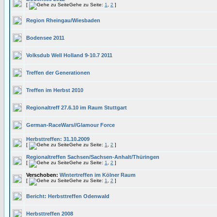
[
Gehe zu Seite:
1
,
2
]
Region Rheingau/Wiesbaden
Bodensee 2011
Volksdub Well Holland 9-10.7 2011
Treffen der Generationen
Treffen im Herbst 2010
Regionaltreff 27.6.10 im Raum Stuttgart
German-RaceWars//Glamour Force
Herbsttreffen: 31.10.2009
[
Gehe zu Seite:
1
,
2
]
Regionaltreffen Sachsen/Sachsen-Anhalt/Thüringen
[
Gehe zu Seite:
1
,
2
]
Verschoben:
Wintertreffen im Kölner Raum
[
Gehe zu Seite:
1
,
2
]
Bericht: Herbsttreffen Odenwald
Herbsttreffen 2008