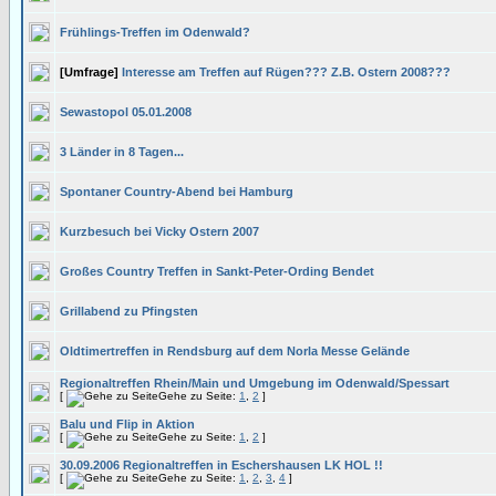
Frühlings-Treffen im Odenwald?
[Umfrage]
Interesse am Treffen auf Rügen??? Z.B. Ostern 2008???
Sewastopol 05.01.2008
3 Länder in 8 Tagen...
Spontaner Country-Abend bei Hamburg
Kurzbesuch bei Vicky Ostern 2007
Großes Country Treffen in Sankt-Peter-Ording Bendet
Grillabend zu Pfingsten
Oldtimertreffen in Rendsburg auf dem Norla Messe Gelände
Regionaltreffen Rhein/Main und Umgebung im Odenwald/Spessart
[
Gehe zu Seite:
1
,
2
]
Balu und Flip in Aktion
[
Gehe zu Seite:
1
,
2
]
30.09.2006 Regionaltreffen in Eschershausen LK HOL !!
[
Gehe zu Seite:
1
,
2
,
3
,
4
]