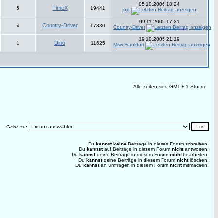
05.10.2006 18:24
TimeX
5
19441
jojo
09.11.2005 17:21
Country-Driver
4
17830
Country-Driver
19.10.2005 21:19
Dino
1
11625
Miwi-Frankfurt
Alle Zeiten sind GMT + 1 Stunde
Gehe zu:
Du
kannst keine
Beiträge in dieses Forum schreiben.
Du
kannst
auf Beiträge in diesem Forum
nicht
antworten.
Du
kannst
deine Beiträge in diesem Forum
nicht
bearbeiten.
Du
kannst
deine Beiträge in diesem Forum
nicht
löschen.
Du
kannst
an Umfragen in diesem Forum
nicht
mitmachen.