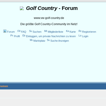
Golf Country
- Forum
www.vw-golf-country.de
Die größte Golf Country-Community im Netz!
Forum
FAQ
Suchen
Mitgliederliste
Karte
Registrieren
Profil
Einloggen, um private Nachrichten zu lesen
Login
Marktplatz
Suche Anzeigen
hemen