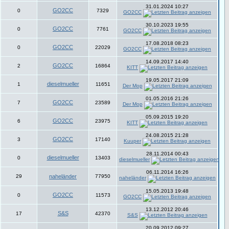
31.01.2024 10:27
GO2CC
0
7329
GO2CC
30.10.2023 19:55
GO2CC
0
7761
GO2CC
17.08.2018 08:23
GO2CC
0
22029
GO2CC
14.09.2017 14:40
GO2CC
2
16864
KITT
19.05.2017 21:09
dieselmueller
1
11651
Der Mop
01.05.2016 21:26
GO2CC
7
23589
Der Mop
05.09.2015 19:20
GO2CC
6
23975
KITT
24.08.2015 21:28
GO2CC
3
17140
Kuuper
28.11.2014 00:43
dieselmueller
0
13403
dieselmueller
06.11.2014 16:26
29
naheländer
77950
naheländer
15.05.2013 19:48
GO2CC
0
11573
GO2CC
13.12.2012 20:46
S&S
17
42370
S&S
20.09.2012 09:27