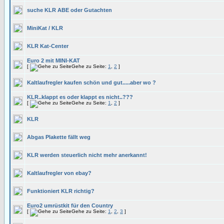
suche KLR ABE oder Gutachten
MiniKat / KLR
KLR Kat-Center
Euro 2 mit MINI-KAT
[
Gehe zu Seite:
1
,
2
]
Kaltlaufregler kaufen schön und gut.....aber wo ?
KLR..klappt es oder klappt es nicht..???
[
Gehe zu Seite:
1
,
2
]
KLR
Abgas Plakette fällt weg
KLR werden steuerlich nicht mehr anerkannt!
Kaltlaufregler von ebay?
Funktioniert KLR richtig?
Euro2 umrüstkit für den Country
[
Gehe zu Seite:
1
,
2
,
3
]