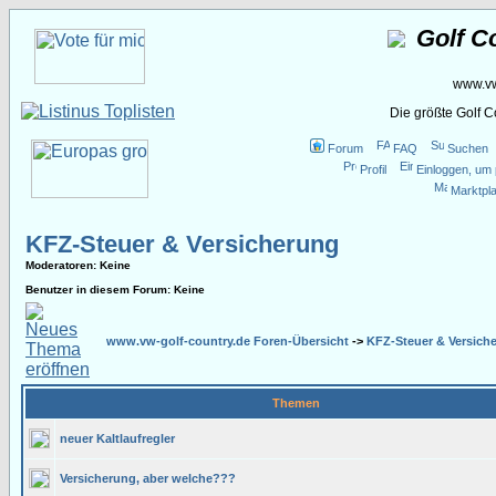
Golf C
www.vw
Die größte Golf 
Forum
FAQ
Suchen
Profil
Einloggen, um 
Marktpla
KFZ-Steuer & Versicherung
Moderatoren
: Keine
Benutzer in diesem Forum: Keine
www.vw-golf-country.de Foren-Übersicht
->
KFZ-Steuer & Versich
Themen
neuer Kaltlaufregler
Versicherung, aber welche???