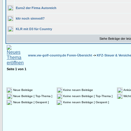
Euro2 der Firma Autoreich
kltr noch sinnvoll?
KLR mit D3 für Country
Siehe Beiträge der let
www.vw-golf-country.de Foren-Übersicht
->
KFZ-Steuer & Versich
Seite
1
von
1
Neue Beiträge
Keine neuen Beiträge
Ankü
Neue Beiträge [ Top-Thema ]
Keine neuen Beiträge [ Top-Thema ]
Wicht
Neue Beiträge [ Gesperrt ]
Keine neuen Beiträge [ Gesperrt ]