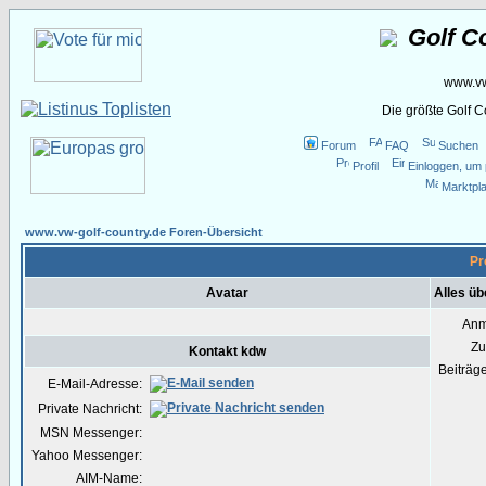
Golf C
www.vw
Die größte Golf 
Forum
FAQ
Suchen
Profil
Einloggen, um 
Marktpla
www.vw-golf-country.de Foren-Übersicht
Pr
Avatar
Alles üb
Anm
Zu
Kontakt kdw
Beiträg
E-Mail-Adresse:
Private Nachricht:
MSN Messenger:
Yahoo Messenger:
AIM-Name: