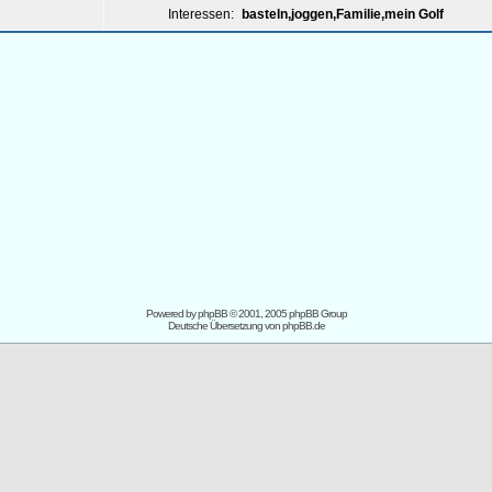
Interessen:
basteln,joggen,Familie,mein Golf
Powered by
phpBB
© 2001, 2005 phpBB Group
Deutsche Übersetzung von
phpBB.de