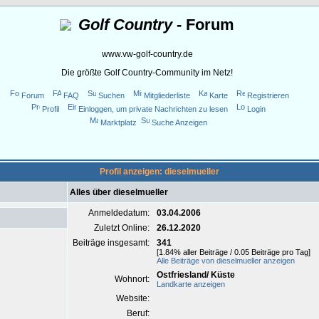
Golf Country
- Forum
www.vw-golf-country.de
Die größte Golf Country-Community im Netz!
Forum
FAQ
Suchen
Mitgliederliste
Karte
Registrieren
Profil
Einloggen, um private Nachrichten zu lesen
Login
Marktplatz
Suche Anzeigen
Profil anzeigen: dieselmueller
Alles über dieselmueller
Anmeldedatum:
03.04.2006
Zuletzt Online:
26.12.2020
Beiträge insgesamt:
341
[1.84% aller Beiträge / 0.05 Beiträge pro Tag]
Alle Beiträge von dieselmueller anzeigen
Ostfriesland/ Küste
Wohnort:
Landkarte anzeigen
Website:
Beruf: