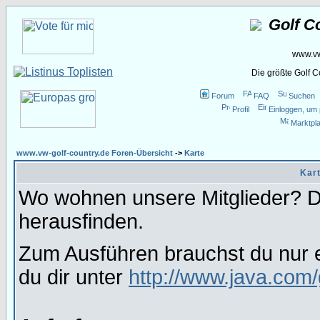
Golf C
www.vw
Die größte Golf 
Forum
FAQ
Suchen
Profil
Einloggen, um 
Marktpla
www.vw-golf-country.de Foren-Übersicht
->
Karte
Kart
Wo wohnen unsere Mitglieder? Da
herausfinden.
Zum Ausführen brauchst du nur e
du dir unter
http://www.java.com/