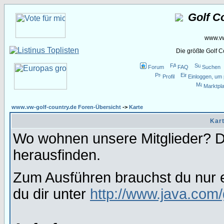
Golf C
www.vw
Die größte Golf 
Forum
FAQ
Suchen
Profil
Einloggen, um 
Marktpla
www.vw-golf-country.de Foren-Übersicht
->
Karte
Kart
Wo wohnen unsere Mitglieder? Da
herausfinden.
Zum Ausführen brauchst du nur e
du dir unter
http://www.java.com/