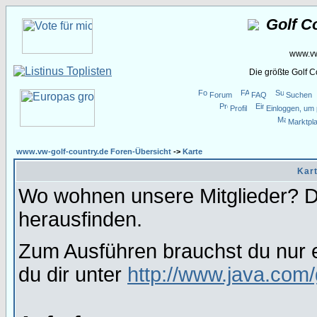
Golf C
www.vw
Die größte Golf 
Forum
FAQ
Suchen
Profil
Einloggen, um 
Marktpla
www.vw-golf-country.de Foren-Übersicht
->
Karte
Kart
Wo wohnen unsere Mitglieder? Da
herausfinden.
Zum Ausführen brauchst du nur e
du dir unter
http://www.java.com/