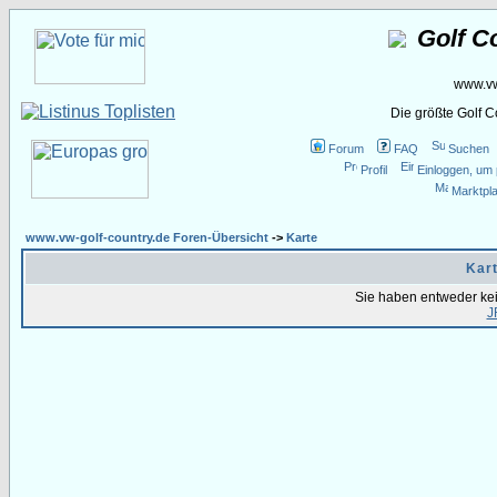
Golf C
www.vw
Die größte Golf 
Forum
FAQ
Suchen
Profil
Einloggen, um 
Marktpla
www.vw-golf-country.de Foren-Übersicht
->
Karte
Kart
Sie haben entweder ke
J