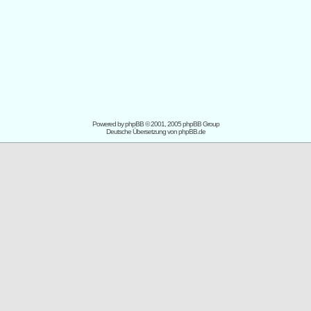
Powered by
phpBB
© 2001, 2005 phpBB Group
Deutsche Übersetzung von
phpBB.de