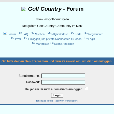
Golf Country
- Forum
www.vw-golf-country.de
Die größte Golf Country-Community im Netz!
Forum
FAQ
Suchen
Mitgliederliste
Karte
Registrieren
Profil
Einloggen, um private Nachrichten zu lesen
Login
Marktplatz
Suche Anzeigen
Gib bitte deinen Benutzernamen und dein Passwort ein, um dich einzuloggen!
Benutzername:
Passwort:
Bei jedem Besuch automatisch einloggen:
Ich habe mein Passwort vergessen!