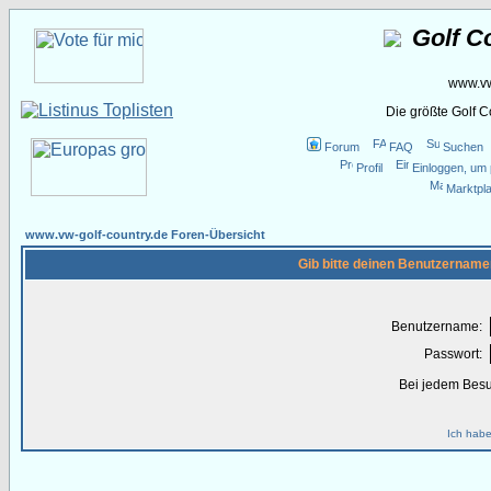
Golf C
www.vw
Die größte Golf 
Forum
FAQ
Suchen
Profil
Einloggen, um 
Marktpla
www.vw-golf-country.de Foren-Übersicht
Gib bitte deinen Benutzername
Benutzername:
Passwort:
Bei jedem Besu
Ich habe