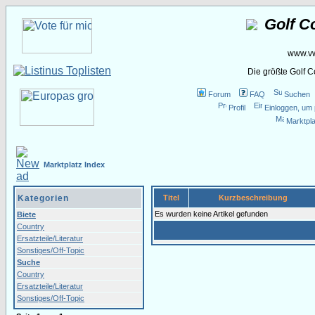
Golf C
www.vw
Die größte Golf 
Forum
FAQ
Suchen
Profil
Einloggen, um 
Marktpla
Marktplatz Index
Kategorien
Titel
Kurzbeschreibung
Es wurden keine Artikel gefunden
Biete
Country
Ersatzteile/Literatur
Sonstiges/Off-Topic
Suche
Country
Ersatzteile/Literatur
Sonstiges/Off-Topic