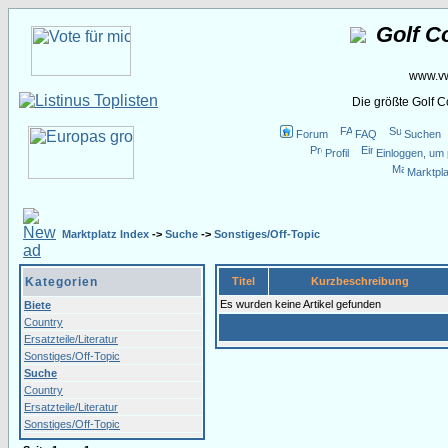
Golf C
www.vw
Die größte Golf 
Forum
FAQ
Suchen
Profil
Einloggen, um 
Marktpla
Marktplatz Index
->
Suche
->
Sonstiges/Off-Topic
Kategorien
Titel
Kurzbeschreibung
Es wurden keine Artikel gefunden
Biete
Country
Ersatzteile/Literatur
Sonstiges/Off-Topic
Suche
Country
Ersatzteile/Literatur
Sonstiges/Off-Topic