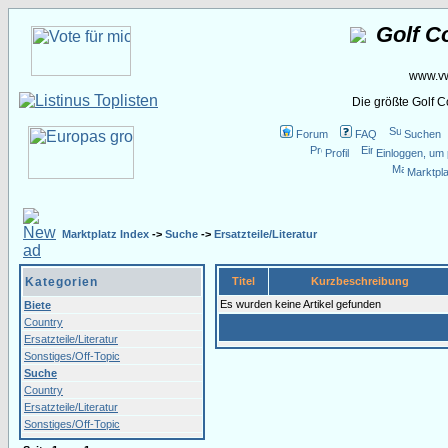
Golf C
www.vw
Die größte Golf 
Forum
FAQ
Suchen
Profil
Einloggen, um 
Marktpla
Marktplatz Index
->
Suche
->
Ersatzteile/Literatur
Kategorien
Titel
Kurzbeschreibung
Es wurden keine Artikel gefunden
Biete
Country
Ersatzteile/Literatur
Sonstiges/Off-Topic
Suche
Country
Ersatzteile/Literatur
Sonstiges/Off-Topic