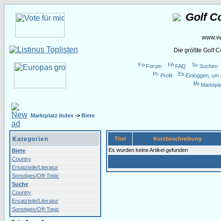
Golf C
www.vw
Die größte Golf 
Forum
FAQ
Suchen
Profil
Einloggen, um 
Marktpla
Marktplatz Index
->
Biete
Kategorien
Titel
Kurzbeschreibung
Es wurden keine Artikel gefunden
Biete
Country
Ersatzteile/Literatur
Sonstiges/Off-Topic
Suche
Country
Ersatzteile/Literatur
Sonstiges/Off-Topic