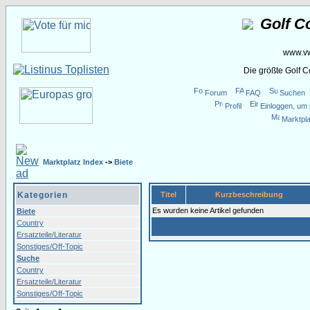
Golf C
www.vw
Die größte Golf 
Forum
FAQ
Suchen
Profil
Einloggen, um 
Marktpla
Marktplatz Index
->
Biete
Kategorien
Titel
Kurzbeschreibung
Es wurden keine Artikel gefunden
Biete
Country
Ersatzteile/Literatur
Sonstiges/Off-Topic
Suche
Country
Ersatzteile/Literatur
Sonstiges/Off-Topic