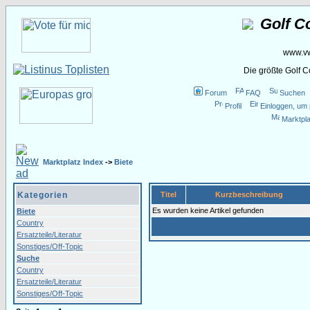
Golf C
www.vw
Die größte Golf 
Forum
FAQ
Suchen
Profil
Einloggen, um 
Marktpla
Marktplatz Index
->
Biete
Kategorien
Titel
Kurzbeschreibung
Es wurden keine Artikel gefunden
Biete
Country
Ersatzteile/Literatur
Sonstiges/Off-Topic
Suche
Country
Ersatzteile/Literatur
Sonstiges/Off-Topic