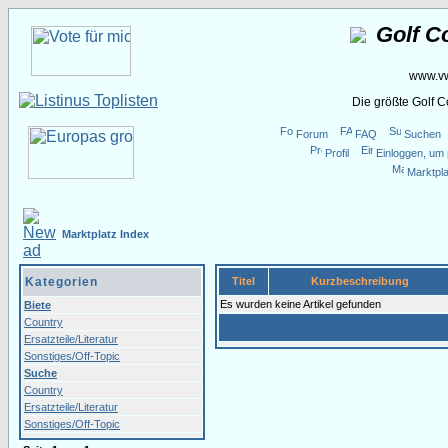
Golf C
www.vw
Die größte Golf 
Forum
FAQ
Suchen
Profil
Einloggen, um 
Marktpla
Marktplatz Index
Kategorien
Titel
Kurzbeschreibung
Es wurden keine Artikel gefunden
Biete
Country
Ersatzteile/Literatur
Sonstiges/Off-Topic
Suche
Country
Ersatzteile/Literatur
Sonstiges/Off-Topic