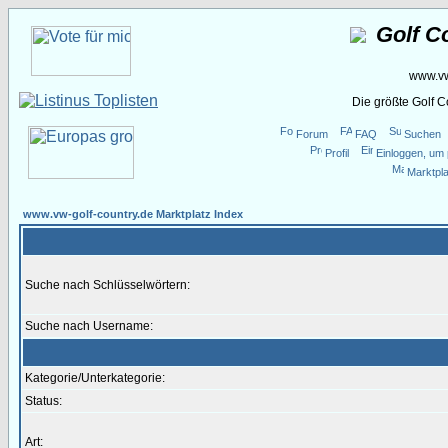
Golf C
www.vw
Die größte Golf 
Forum
FAQ
Suchen
Profil
Einloggen, um 
Marktpla
www.vw-golf-country.de Marktplatz Index
Suche nach Schlüsselwörtern:
Suche nach Username:
Kategorie/Unterkategorie:
Status:
Art: