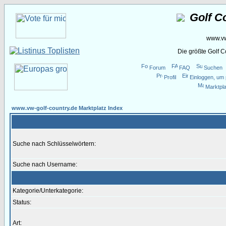
Golf C
www.vw
Die größte Golf 
Forum
FAQ
Suchen
Profil
Einloggen, um 
Marktpla
www.vw-golf-country.de Marktplatz Index
Suche nach Schlüsselwörtern:
Suche nach Username:
Kategorie/Unterkategorie:
Status:
Art: