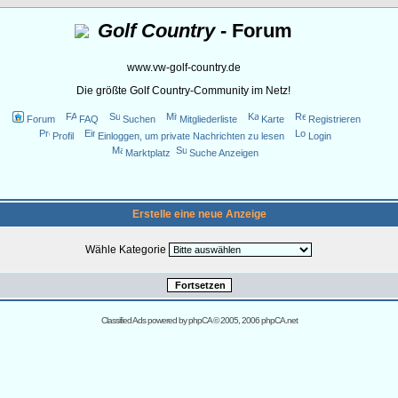
Golf Country
- Forum
www.vw-golf-country.de
Die größte Golf Country-Community im Netz!
Forum
FAQ
Suchen
Mitgliederliste
Karte
Registrieren
Profil
Einloggen, um private Nachrichten zu lesen
Login
Marktplatz
Suche Anzeigen
Erstelle eine neue Anzeige
Wähle Kategorie
Classified Ads powered by
phpCA
© 2005, 2006 phpCA.net