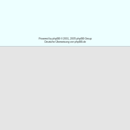
Powered by
phpBB
© 2001, 2005 phpBB Group
Deutsche Übersetzung von
phpBB.de