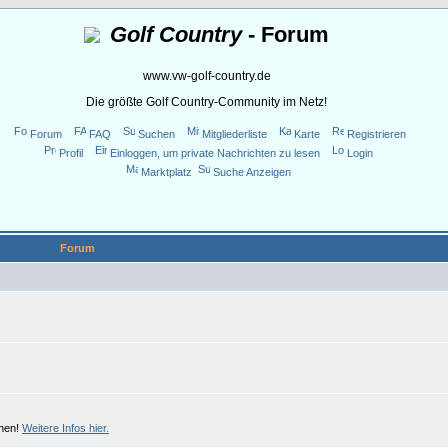
Golf Country
- Forum
www.vw-golf-country.de
Die größte Golf Country-Community im Netz!
Forum
FAQ
Suchen
Mitgliederliste
Karte
Registrieren
Profil
Einloggen, um private Nachrichten zu lesen
Login
Marktplatz
Suche Anzeigen
Forum
chen!
Weitere Infos hier.