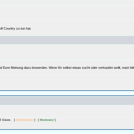
lf Country zu tun hat.
d Eure Meinung dazu loswerden. Wenn Ihr selbst etwas sucht oder verkaufen wollt, nutzt bi
683 Gäste. [
Administrator
] [
Moderator
]