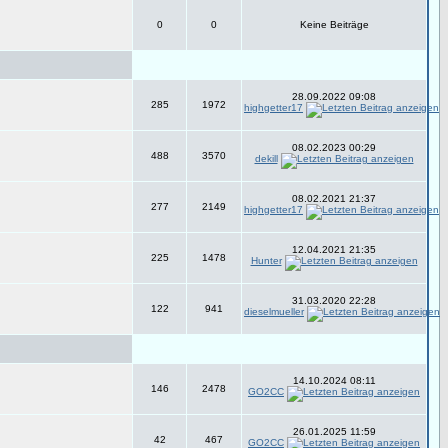
0
0
Keine Beiträge
28.09.2022 09:08
285
1972
highgetter17
08.02.2023 00:29
488
3570
dekill
08.02.2021 21:37
277
2149
highgetter17
12.04.2021 21:35
225
1478
Hunter
31.03.2020 22:28
122
941
dieselmueller
14.10.2024 08:11
146
2478
GO2CC
26.01.2025 11:59
42
467
GO2CC