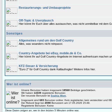
Restaurierungs- und Umbauprojekte
Off-Topic & Userplausch
Hier könnt Ihr Euch über alles austauschen, was nicht unmittelbar mit dem Go
Sonstiges
Allgemeines rund um den Golf Country
Alles, was woanders nicht reinpasst.
Country-Angebote bei eBay, mobile.de & Co.
Hier könnt Ihr auf Golf Country-Angebote im Internet aufmerksam machen un
KFZ-Steuer & Versicherung
"Euro 2" für Golf Country dank Kaltlaufregler! Weitere Infos hier.
Wer ist online?
Unsere Benutzer haben insgesamt
18568
Beiträge geschrieben.
Wir haben
14339
registrierte Benutzer.
Der neueste Benutzer ist
Sophia Wom
.
Insgesamt sind
683
Benutzer online: Kein registrierter, kein versteckter und 
Der Rekord liegt bei
4598
Benutzern am 17.05.2026 15:49.
Registrierte Benutzer: Keine
Diese Daten zeigen an, wer in den letzten 5 Minuten online war.