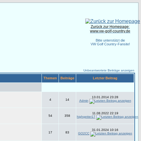
Zurück zur Homepage:
www.vw-golf-country.de
Bitte unterstützt die
VW Golf Country-Fansite!
Unbeantwortete Beiträge anzeigen
Themen
Beiträge
Letzter Beitrag
13.01.2014 23:28
4
14
Admin
11.08.2022 22:19
54
358
highgetter17
31.01.2024 10:16
17
83
GO2CC