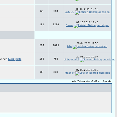
08.09.2025 19:13
63
584
GO2CC
01.10.2018 13:45
181
1289
Bauer
20.04.2021 11:58
274
1893
kdw
20.08.2019 10:07
185
788
tte den
Marktplatz
.
highgetter17
07.09.2018 10:12
30
331
fz6andy
Alle Zeiten sind GMT + 1 Stunde